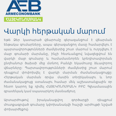
Վարկի հերթական մարում
Եթե Ձեր կատարած վճարումը գերազանցում է վճարման
ենթակա գումարները, ապա գերազանցող մասը համարվելու է
պարտավորությունների ժամկետից շուտ մարում և ուղղվելու է
մայր գումարի մարմանը, ինչի հետևանքով նվազեցվում են
վարկի մայր գումարը և hամամասնորեն կրեդիտավորման
ընդհանուր ծախսի մեջ մտնող Բանկի եկամուտը ձևավորող
վճարները: Պարտավորությունների ժամկետից շուտ մարում
դեպքում փոփոխվել է վարկի մարման ժամանակացույցը:
Հերթական մարման օրվա մասին տեղեկանալու և նոր
ժամանակացույց ստանալու համար մեկ աշխատանքային օր
հետո կարող եք դիմել ՀԱՅԷԿՈՆՈՄԲԱՆԿ ԲԲԸ Գլխամասային
գրասենյակ կամ սպասարկող մասնաճյուղ
Արտարժութով իրականացվող գործարքի դեպքում
մուտքագրված գումարը կփոխանակվի հաշվի արժույթի նշված
փոխարժեքով։